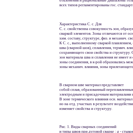
отклонения и рациональные диапазоны тол
всех типов регламентированы гос. стандар
Характеристика С. с. Для
С. с. свойственна совокупность зон, обра
сваркой элементов. Зоны отличаются от ос
хим. составу, структуре, физ. и механич. с
К С. с., выполненному сваркой плавлением, 
шва (сварной шов), сплавления, термич. вл
сохраняющего свои свойства и структуру. С
зон материала шва и сплавления не имеет и 
зоны соединения, в к-рой образовались ме
зоны механич. влияния, зоны прилегающего
В сварном шве материал представляет
собой сплав, образованный переплавленным
электродным и присадочным материалами и
В зоне термического влияния осн. материал
но на отд. участках в результате воздейст
изменяет свойства и структуру.
Рис. 1. Виды сварных соединений
и типы швов при дуговой сварке :
а -
стыко