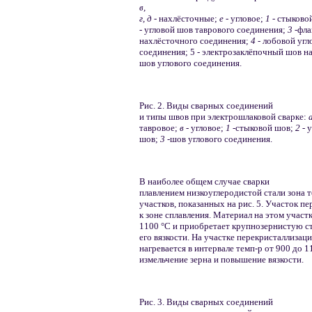
в,
г, д
- нахлёсточные;
е -
угловое;
1
- стыково
-
угловой шов таврового соединения;
3
-фл
нахлёсточного соединения;
4 -
лобовой угл
соединения; 5 - электрозаклёпочный шов н
шов углового соединения.
Рис. 2. Виды сварных соединений
и типы швов при электрошлаковой сварке:
тавровое;
в -
угловое;
1
-стыковой шов;
2 -
у
шов;
3
-шов углового соединения.
В наиболее общем случае сварки
плавлением низкоуглеродистой стали зона те
участков, показанных на рис. 5. Участок п
к зоне сплавления. Материал на этом участ
1100 °С и приобретает крупнозернистую с
его вязкости. На участке перекристаллизац
нагревается в интервале темп-р от 900 до 1
измельчение зерна и повышение вязкости.
Рис. 3. Виды сварных соединений