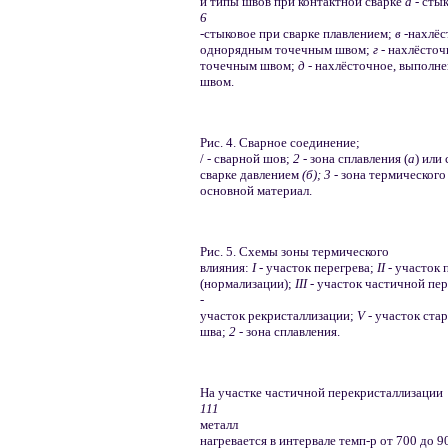
и типы швов при контактной сварке
а -
стык
6
-
стыковое при сварке плавлением;
в
-нахлё
однорядным точечным швом;
г
- нахлёсто
точечным швом;
д -
нахлёсточное, выполн
швом.
Рис. 4. Сварное соединение;
/ - сварной шов;
2 -
зона сплавления (
а
) или
сварке давлением
(б); 3 -
зона термического
основной материал.
Рис. 5. Схемы зоны термического
влияния:
I
- участок перегрева;
II
- участок
(нормализации);
III -
участок частичной пе
-
участок рекристаллизации;
V -
участок ста
шва;
2
- зона сплавления.
На участке частичной перекристаллизации
111
металл
нагревается в интервале темп-р от 700 до 