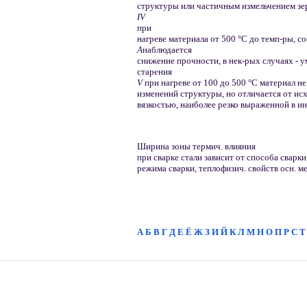
структуры или частичным измельчением зер
IV
при
нагреве материала от 500 °С до темп-ры, 
A
наблюдается
снижение прочности, в нек-рых случаях - 
старения
V
при нагреве от 100 до 500 °С материал н
изменений структуры, но отличается от ис
вязкостью, наиболее резко выраженной в ин
Ширина зоны термич. влияния
при сварке стали зависит от способа сварки
режима сварки, теплофизич. свойств осн. ме
А
Б
В
Г
Д
Е
Ё
Ж
З
И
Й
К
Л
М
Н
О
П
Р
С
Т