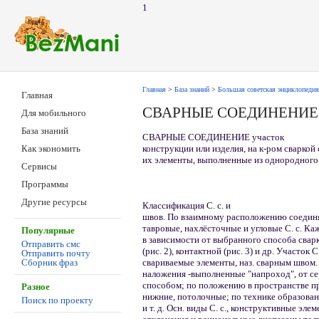
1
Главная
>
База знаний
>
Большая советская энциклопедия
Главная
СВАРНЫЕ СОЕДИНЕНИЕ
Для мобильного
База знаний
СВАРНЫЕ СОЕДИНЕНИЕ участок
конструкции или изделия, на к-ром сварко
Как экономить
их элементы, выполненные из однородного
Сервисы
Программы
Другие ресурсы
Классификация С. с. и
швов. По взаимному расположению соедин
тавровые, нахлёсточные и угловые С. с. Ка
Популярные
в зависимости от выбранного способа сварк
Отправить смс
(рис. 2), контактной (рис. 3) и др. Участок
Отправить почту
свариваемые элементы, наз. сварным швом.
Сборник фраз
наложения -выполненные "напроход", от с
способом; по положению в пространстве пр
Разное
нижние, потолочные; по технике образова
Поиск по проекту
и т. д. Осн. виды С. с., конструктивные эл