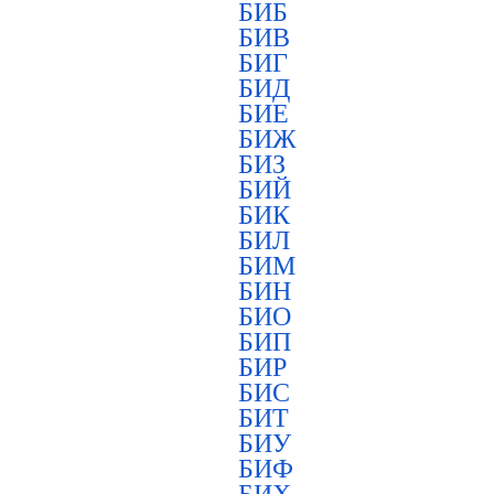
БИБ
БИВ
БИГ
БИД
БИЕ
БИЖ
БИЗ
БИЙ
БИК
БИЛ
БИМ
БИН
БИО
БИП
БИР
БИС
БИТ
БИУ
БИФ
БИХ