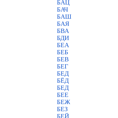
БАЦ
БАЧ
БАШ
БАЯ
БВА
БДИ
БЕА
БЕБ
БЕВ
БЕГ
БЕД
БЁД
БЕД
БЕЕ
БЕЖ
БЕЗ
БЕЙ