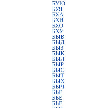
БУЮ
БУЯ
БХА
БХИ
БХО
БХУ
БЫВ
БЫД
БЫЗ
БЫК
БЫЛ
БЫР
БЫС
БЫТ
БЫХ
БЫЧ
БЬЕ
БЬЁ
БЬЕ