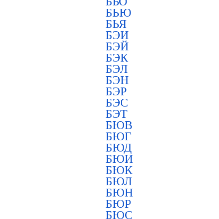
БЬО
БЬЮ
БЬЯ
БЭИ
БЭЙ
БЭК
БЭЛ
БЭН
БЭР
БЭС
БЭТ
БЮВ
БЮГ
БЮД
БЮИ
БЮК
БЮЛ
БЮН
БЮР
БЮС