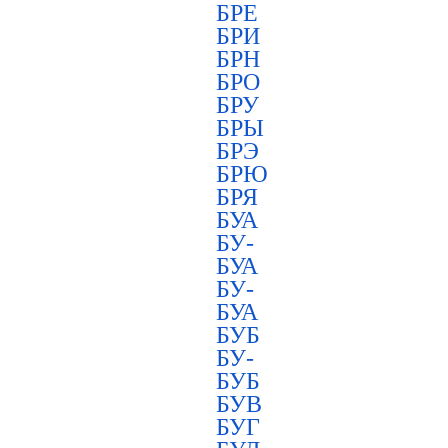
БРЕ
БРИ
БРН
БРО
БРУ
БРЫ
БРЭ
БРЮ
БРЯ
БУА
БУ-
БУА
БУ-
БУА
БУБ
БУ-
БУБ
БУВ
БУГ