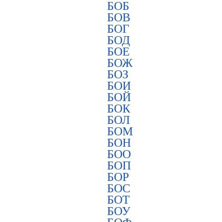
БОБ
БОВ
БОГ
БОД
БОЕ
БОЖ
БОЗ
БОИ
БОЙ
БОК
БОЛ
БОМ
БОН
БОО
БОП
БОР
БОС
БОТ
БОУ