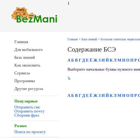
1
Главная
>
База знаний
>
Большая советская энциклоп
Главная
Содержание БСЭ
Для мобильного
База знаний
А
Б
В
Г
Д
Е
Ё
Ж
З
И
Й
К
Л
М
Н
О
П
Р
Как экономить
Выберите начальные буквы нужного вам 
Сервисы
Ъ
Программы
Другие ресурсы
А
Б
В
Г
Д
Е
Ё
Ж
З
И
Й
К
Л
М
Н
О
П
Р
Популярные
Отправить смс
Отправить почту
Сборник фраз
Разное
Поиск по проекту