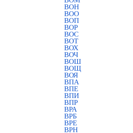
ВОН
ВОО
ВОП
ВОР
ВОС
ВОТ
ВОХ
ВОЧ
ВОШ
ВОЩ
ВОЯ
ВПА
ВПЕ
ВПИ
ВПР
ВРА
ВРБ
ВРЕ
ВРН