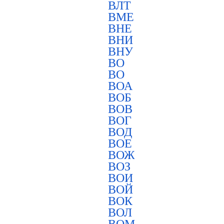
ВЛТ
ВМЕ
ВНЕ
ВНИ
ВНУ
ВО
ВО
ВОА
ВОБ
ВОВ
ВОГ
ВОД
ВОЕ
ВОЖ
ВОЗ
ВОИ
ВОЙ
ВОК
ВОЛ
ВОМ