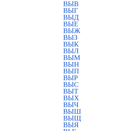
ВЫВ
ВЫГ
ВЫД
ВЫЕ
ВЫЖ
ВЫЗ
ВЫК
ВЫЛ
ВЫМ
ВЫН
ВЫП
ВЫР
ВЫС
ВЫТ
ВЫХ
ВЫЧ
ВЫШ
ВЫЩ
ВЫЯ