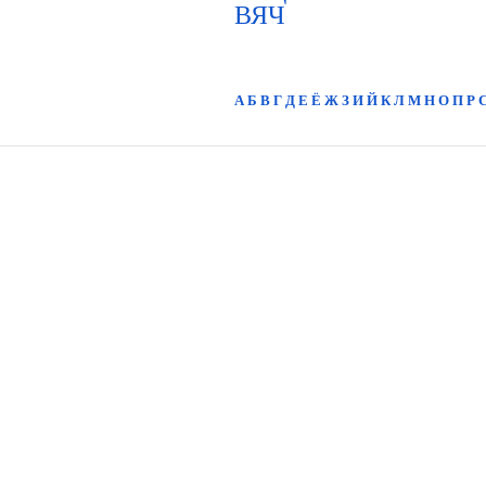
ВЯЧ
А
Б
В
Г
Д
Е
Ё
Ж
З
И
Й
К
Л
М
Н
О
П
Р