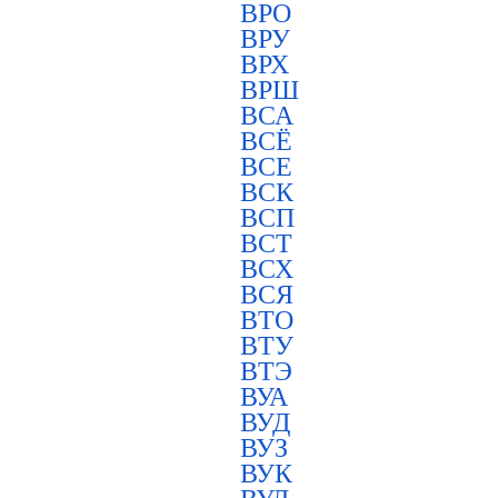
ВРО
ВРУ
ВРХ
ВРШ
ВСА
ВСЁ
ВСЕ
ВСК
ВСП
ВСТ
ВСХ
ВСЯ
ВТО
ВТУ
ВТЭ
ВУА
ВУД
ВУЗ
ВУК