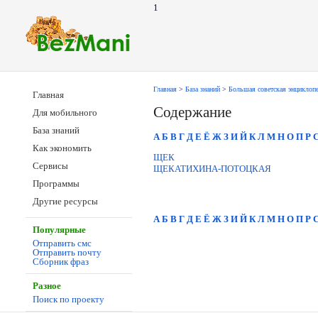
1
Главная
>
База знаний
>
Большая советская энциклоп
Главная
Содержание
Для мобильного
База знаний
А
Б
В
Г
Д
Е
Ё
Ж
З
И
Й
К
Л
М
Н
О
П
Р
Как экономить
ЩЕК
Сервисы
ЩЕКАТИХИНА-ПОТОЦКАЯ
Программы
Другие ресурсы
А
Б
В
Г
Д
Е
Ё
Ж
З
И
Й
К
Л
М
Н
О
П
Р
Популярные
Отправить смс
Отправить почту
Сборник фраз
Разное
Поиск по проекту