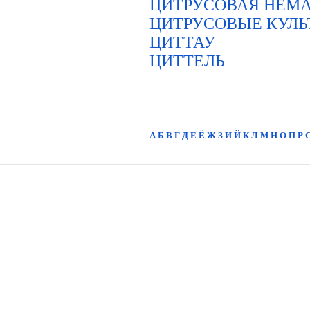
ЦИТРУСОВАЯ НЕМ
ЦИТРУСОВЫЕ КУЛЬ
ЦИТТАУ
ЦИТТЕЛЬ
А
Б
В
Г
Д
Е
Ё
Ж
З
И
Й
К
Л
М
Н
О
П
Р