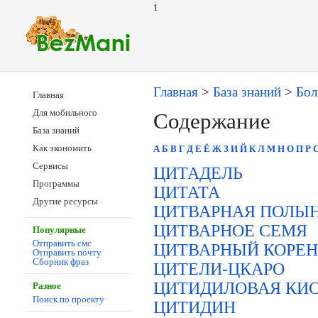
1
Главная
>
База знаний
>
Бол
Главная
Для мобильного
Содержание
База знаний
Как экономить
А
Б
В
Г
Д
Е
Ё
Ж
З
И
Й
К
Л
М
Н
О
П
Р
Сервисы
ЦИТАДЕЛЬ
Программы
ЦИТАТА
Другие ресурсы
ЦИТВАРНАЯ ПОЛЫ
ЦИТВАРНОЕ СЕМЯ
Популярные
Отправить смс
ЦИТВАРНЫЙ КОРЕН
Отправить почту
Сборник фраз
ЦИТЕЛИ-ЦКАРО
ЦИТИДИЛОВАЯ КИ
Разное
Поиск по проекту
ЦИТИДИН