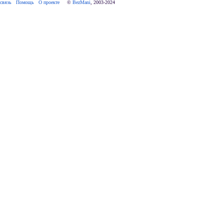
связь
Помощь
О проекте
     © 
BezMani
, 2003-2024