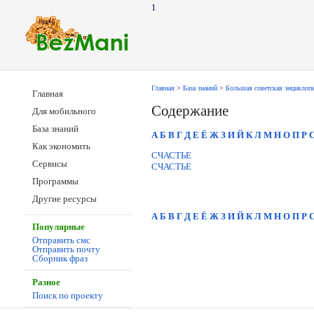
1
Главная
>
База знаний
>
Большая советская энциклоп
Главная
Содержание
Для мобильного
База знаний
А
Б
В
Г
Д
Е
Ё
Ж
З
И
Й
К
Л
М
Н
О
П
Р
Как экономить
СЧАСТЬЕ
Сервисы
СЧАСТЬЕ
Программы
Другие ресурсы
А
Б
В
Г
Д
Е
Ё
Ж
З
И
Й
К
Л
М
Н
О
П
Р
Популярные
Отправить смс
Отправить почту
Сборник фраз
Разное
Поиск по проекту