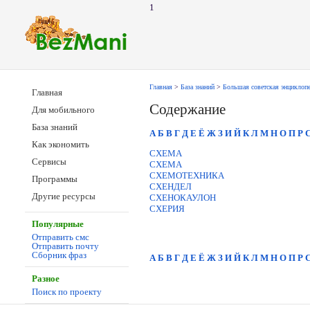
1
Главная
>
База знаний
>
Большая советская энциклоп
Главная
Содержание
Для мобильного
База знаний
А
Б
В
Г
Д
Е
Ё
Ж
З
И
Й
К
Л
М
Н
О
П
Р
Как экономить
СХЕМА
Сервисы
СХЕМА
СХЕМОТЕХНИКА
Программы
СХЕНДЕЛ
Другие ресурсы
СХЕНОКАУЛОН
СХЕРИЯ
Популярные
Отправить смс
Отправить почту
Сборник фраз
А
Б
В
Г
Д
Е
Ё
Ж
З
И
Й
К
Л
М
Н
О
П
Р
Разное
Поиск по проекту