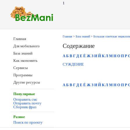
1
Главная
>
База знаний
>
Большая советская энциклоп
Главная
Содержание
Для мобильного
База знаний
А
Б
В
Г
Д
Е
Ё
Ж
З
И
Й
К
Л
М
Н
О
П
Р
Как экономить
СУЖДЕНИЕ
Сервисы
Программы
Другие ресурсы
А
Б
В
Г
Д
Е
Ё
Ж
З
И
Й
К
Л
М
Н
О
П
Р
Популярные
Отправить смс
Отправить почту
Сборник фраз
Разное
Поиск по проекту