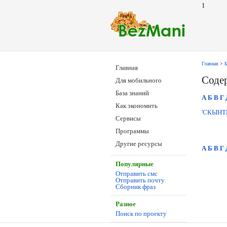
1
Главная
>
Б
Главная
Соде
Для мобильного
База знаний
А
Б
В
Г
Как экономить
'СКЫНТ
Сервисы
Программы
Другие ресурсы
А
Б
В
Г
Популярные
Отправить смс
Отправить почту
Сборник фраз
Разное
Поиск по проекту