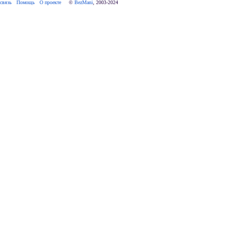
связь
Помощь
О проекте
     © 
BezMani
, 2003-2024