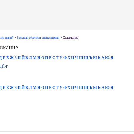
аза знаний
>
Большая советская энциклопедия
> Содержание
ржание
Д
Е
Ё
Ж
З
И
Й
К
Л
М
Н
О
П
Р
С
Т
У
Ф
Х
Ц
Ч
Ш
Щ
Ъ
Ы
Ь
Э
Ю
Я
ЕЙЯ'
Д
Е
Ё
Ж
З
И
Й
К
Л
М
Н
О
П
Р
С
Т
У
Ф
Х
Ц
Ч
Ш
Щ
Ъ
Ы
Ь
Э
Ю
Я