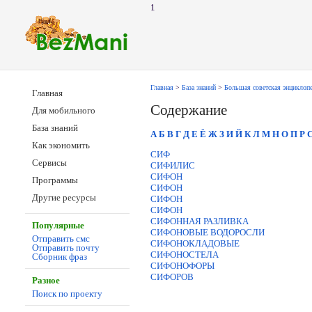
1
Главная
>
База знаний
>
Большая советская энциклоп
Главная
Содержание
Для мобильного
База знаний
А
Б
В
Г
Д
Е
Ё
Ж
З
И
Й
К
Л
М
Н
О
П
Р
Как экономить
СИФ
Сервисы
СИФИЛИС
СИФОН
Программы
СИФОН
Другие ресурсы
СИФОН
СИФОН
СИФОННАЯ РАЗЛИВКА
Популярные
СИФОНОВЫЕ ВОДОРОСЛИ
Отправить смс
СИФОНОКЛАДОВЫЕ
Отправить почту
СИФОНОСТЕЛА
Сборник фраз
СИФОНОФОРЫ
СИФОРОВ
Разное
Поиск по проекту