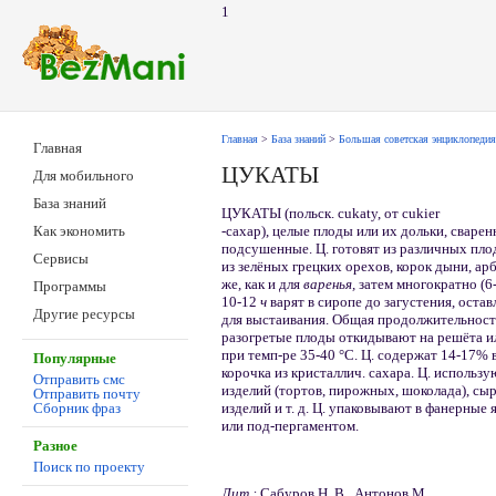
1
Главная
>
База знаний
>
Большая советская энциклопедия
Главная
ЦУКАТЫ
Для мобильного
База знаний
ЦУКАТЫ (польск. cukaty, от cukier
-сахар), целые плоды или их дольки, сваре
Как экономить
подсушенные. Ц. готовят из различных плодо
Сервисы
из зелёных грецких орехов, корок дыни, ар
же, как и для
варенья,
затем многократно (6-
Программы
10-12
ч
варят в сиропе до загустения, оста
Другие ресурсы
для выстаивания. Общая продолжительност
разогретые плоды откидывают на решёта и
при темп-ре 35-40 °С. Ц. содержат 14-17% 
Популярные
корочка из кристаллич. сахара. Ц. использ
Отправить смс
изделий (тортов, пирожных, шоколада), сы
Отправить почту
изделий и т. д. Ц. упаковывают в фанерны
Сборник фраз
или под-пергаментом.
Разное
Поиск по проекту
Лит.:
Сабуров Н. В., Антонов М.