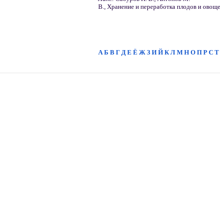
В., Хранение и переработка плодов и овоще
А
Б
В
Г
Д
Е
Ё
Ж
З
И
Й
К
Л
М
Н
О
П
Р
С
Т