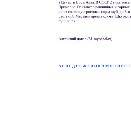
в Центр, и Вост. Азии. В СССР 2 вида, насе
Приморье. Обитают в равнинных и горных 
роют сложноустроенные норы глуб. до 3
м
растений. Местами вредят с. х-ву. Шкурки 
пушнина).
Алтайский цокор (М. myospalax).
А
Б
В
Г
Д
Е
Ё
Ж
З
И
Й
К
Л
М
Н
О
П
Р
С
Т