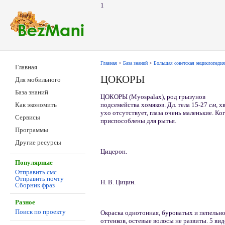
1
Главная
>
База знаний
>
Большая советская энциклопедия
Главная
ЦОКОРЫ
Для мобильного
База знаний
ЦОКОРЫ (Myospalax), род грызунов
подсемейства хомяков. Дл. тела 15-27
см,
х
Как экономить
ухо отсутствует, глаза очень маленькие. К
Сервисы
приспособлены для рытья.
Программы
Другие ресурсы
Цицерон.
Популярные
Отправить смс
Отправить почту
Н. В. Цицин.
Сборник фраз
Разное
Поиск по проекту
Окраска однотонная, буроватых и пепельн
оттенков, остевые волосы не развиты. 5 ви