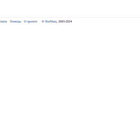
связь
Помощь
О проекте
     © 
BezMani
, 2003-2024