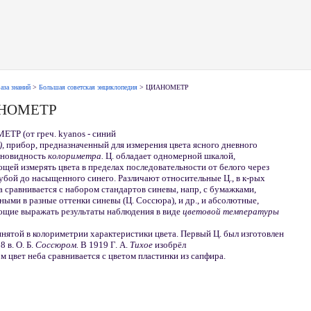
аза знаний
>
Большая советская энциклопедия
> ЦИАНОМЕТР
НОМЕТР
ТР (от греч. kyanos - синий
),
прибор, предназначенный для измерения цвета ясного дневного
азновидность
колориметра.
Ц. обладает одномерной шкалой,
щей измерять цвета в пределах последовательности от белого через
убой до насыщенного синего. Различают относительные Ц., в к-рых
а сравнивается с набором стандартов синевы, напр, с бумажками,
ыми в разные оттенки синевы (Ц. Соссюра), и др., и абсолютные,
ющие выражать результаты наблюдения в виде
цветовой температуры
нятой в колориметрии характеристики цвета. Первый Ц. был изготовлен
8 в. О. Б.
Соссюром.
В 1919 Г. А.
Тихое
изобрёл
ром цвет неба сравнивается с цветом пластинки из сапфира.