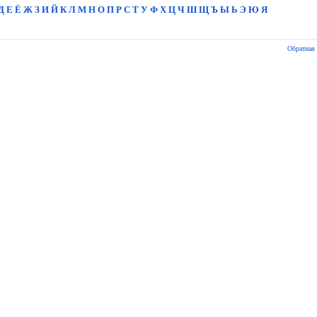
Д
Е
Ё
Ж
З
И
Й
К
Л
М
Н
О
П
Р
С
Т
У
Ф
Х
Ц
Ч
Ш
Щ
Ъ
Ы
Ь
Э
Ю
Я
Обратная 