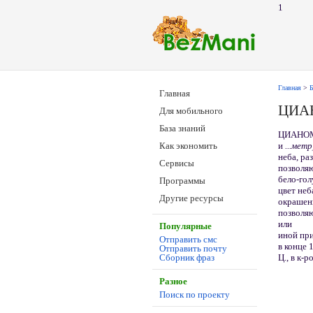
1
Главная
>
Б
Главная
ЦИА
Для мобильного
База знаний
ЦИАНОМЕ
и
...метр
Как экономить
неба, р
Сервисы
позволяю
бело-гол
Программы
цвет неб
Другие ресурсы
окрашенн
позволя
или
Популярные
иной при
Отправить смс
в конце 1
Отправить почту
Ц., в к-
Сборник фраз
Разное
Поиск по проекту