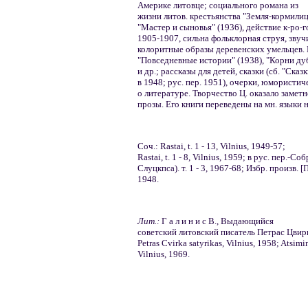
Америке литовце; социального романа из
жизни литов. крестьянства "Земля-кормилица
"Мастер и сыновья" (1936), действие к-ро-
1905-1907, сильна фольклорная струя, зву
колоритные образы деревенских умельцев. 
"Повседневные истории" (1938), "Корни дуб
и др.; рассказы для детей, сказки (сб. "Сказ
в 1948; рус. пер. 1951), очерки, юмористич
о литературе. Творчество Ц. оказало заметн
прозы. Его книги переведены на мн. языки 
Соч.: Rastai, t. 1 - 13, Vilnius, 1949-57;
Rastai, t. 1 - 8, Vilnius, 1959; в рус. пер.-Соб
Слуцкпса). т. 1 - 3, 1967-68; Избр. произв. 
1948.
Лит.:
Г а л и н и с В., Выдающийся
советский литовский писатель Петрас Цвирка
Petras Cvirka satyrikas, Vilnius, 1958; Atsimi
Vilnius, 1969.