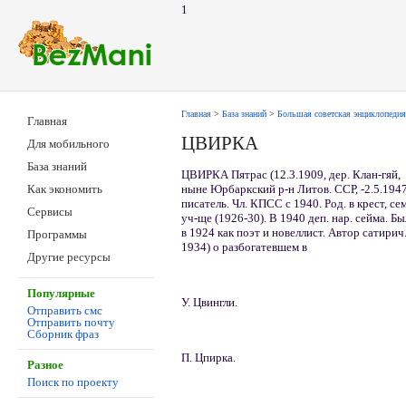
1
Главная
>
База знаний
>
Большая советская энциклопедия
Главная
ЦВИРКА
Для мобильного
База знаний
ЦВИРКА Пятрас (12.3.1909, дер. Клан-гяй,
ныне Юрбаркский р-н Литов. ССР, -2.5.1947
Как экономить
писатель. Чл. КПСС с 1940. Род. в крест, с
Сервисы
уч-ще (1926-30). В 1940 деп. нар. сейма.
в 1924 как поэт и новеллист. Автор сатирич.
Программы
1934) о разбогатевшем в
Другие ресурсы
Популярные
У. Цвингли.
Отправить смс
Отправить почту
Сборник фраз
П. Цпирка.
Разное
Поиск по проекту