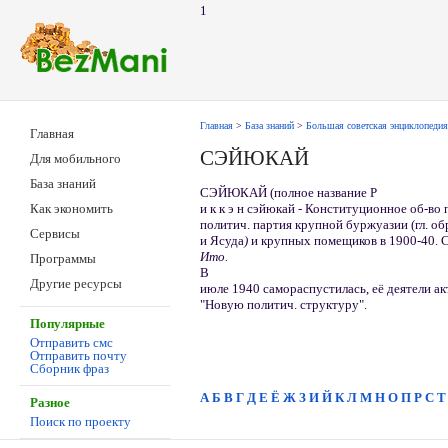
1
Главная
>
База знаний
>
Большая советская энциклопедия
Главная
СЭЙЮКАЙ
Для мобильного
База знаний
СЭЙЮКАЙ (полное название Р
и к к э н сэйюкай - Конституционное об-во 
Как экономить
политич. партия крупной буржуазии (гл. о
Сервисы
и Ясуда
)
и крупных помещиков в 1900-40. С
Ито.
Программы
В
Другие ресурсы
июле 1940 самораспустилась, её деятели а
"Новую политич. структуру".
Популярные
Отправить смс
Отправить почту
Сборник фраз
А
Б
В
Г
Д
Е
Ё
Ж
З
И
Й
К
Л
М
Н
О
П
Р
С
Т
Разное
Поиск по проекту