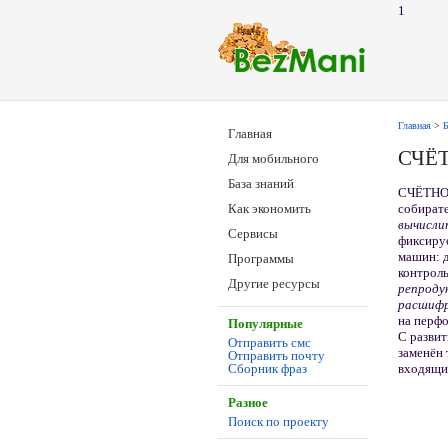
1
Главная
>
Б
Главная
СЧЁ
Для мобильного
База знаний
СЧЁТНО
собирате
Как экономить
вычисли
Сервисы
фиксиру
машин: д
Программы
контроль
Другие ресурсы
репроду
расшифр
на перф
Популярные
С разви
Отправить смс
заменён 
Отправить почту
входящи
Сборник фраз
Разное
Поиск по проекту