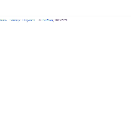
связь
Помощь
О проекте
     © 
BezMani
, 2003-2024