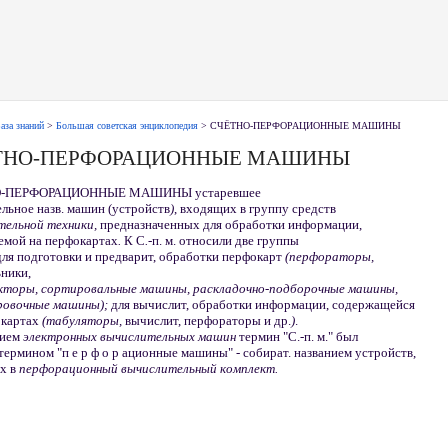
аза знаний
>
Большая советская энциклопедия
> СЧЁТНО-ПЕРФОРАЦИОННЫЕ МАШИНЫ
ТНО-ПЕРФОРАЦИОННЫЕ МАШИНЫ
-ПЕРФОРАЦИОННЫЕ МАШИНЫ устаревшее
льное назв. машин (устройств
)
, входящих в группу средств
тельной техники,
предназначенных для обработки информации,
емой на перфокартах
.
К С
.
-п. м. относили две группы
ля подготовки и предварит, обработки перфокарт
(перфораторы,
ники,
кторы, сортировальные машины, раскладочно-подборочные машины,
овочные машины);
для вычислит, обработки информации, содержащейся
окартах
(табуляторы,
вычислит, перфораторы и др.
)
.
тием
электронных вычислительных машин
термин "С.-п. м." был
термином "п е р ф о р ационные машины" - собират. названием устройств,
х в
перфорационный вычислительный комплект.