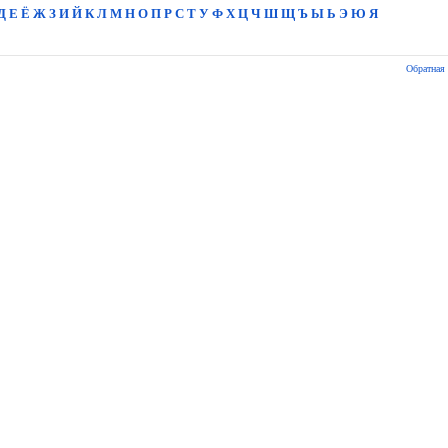
Д
Е
Ё
Ж
З
И
Й
К
Л
М
Н
О
П
Р
С
Т
У
Ф
Х
Ц
Ч
Ш
Щ
Ъ
Ы
Ь
Э
Ю
Я
Обратная 