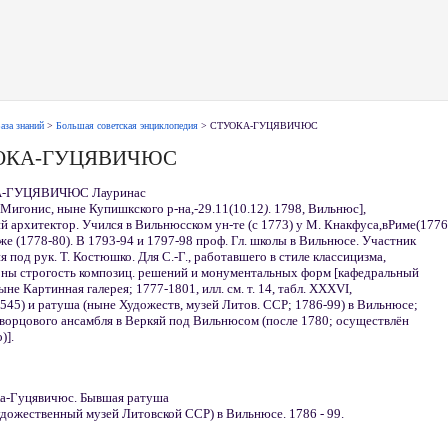
аза знаний
>
Большая советская энциклопедия
> СТУОКА-ГУЦЯВИЧЮС
ОКА-ГУЦЯВИЧЮС
-ГУЦЯВИЧЮС Лауринас
. Мигонис, ныне Купишкского р-на,-29.11(10.12
)
. 1798, Вильнюс],
й архитектор. Учился в Вильнюсском ун-те (с 1773) у М. Кнакфуса,вРиме(1776
же (1778-80). В 1793-94 и 1797-98 проф. Гл. школы в Вильнюсе. Участник
я под рук. Т. Костюшко. Для С.-Г., работавшего в стиле классицизма,
рны строгость композиц. решений и монументальных форм [кафедральный
ыне Картинная галерея; 1777-1801, илл. см. т. 14, табл. XXXVI,
-545) и ратуша (ныне Художеств, музей Литов. ССР; 1786-99) в Вильнюсе;
ворцового ансамбля в Веркяй под Вильнюсом (после 1780; осуществлён
)].
ка-Гуцявичюс. Бывшая ратуша
дожественный музей Литовской ССР) в Вильнюсе. 1786 - 99.