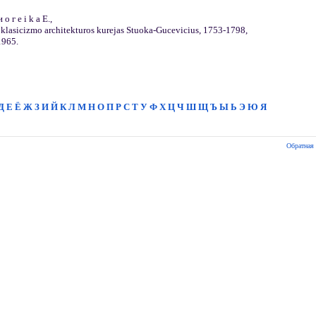
 о г е i k a E.,
 klasicizmo architekturos kurejas Stuoka-Gucevicius, 1753-1798,
1965.
Д
Е
Ё
Ж
З
И
Й
К
Л
М
Н
О
П
Р
С
Т
У
Ф
Х
Ц
Ч
Ш
Щ
Ъ
Ы
Ь
Э
Ю
Я
Обратная 