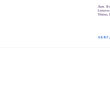
Лит.:
В и
Lietuvos
Vilnius, 
А
Б
В
Г