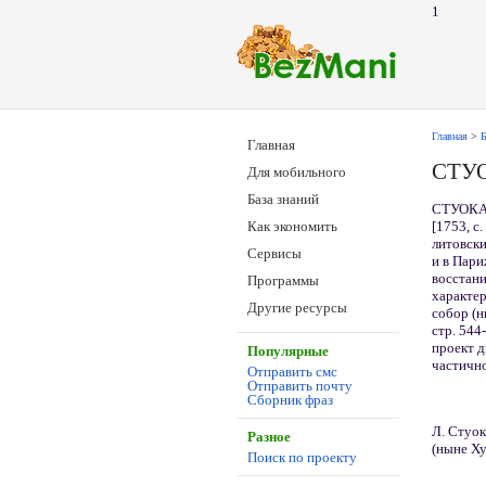
1
Главная
>
Б
Главная
СТУ
Для мобильного
База знаний
СТУОКА
[1753, с
Как экономить
литовски
Сервисы
и в Пари
восстани
Программы
характе
Другие ресурсы
собор (н
стр. 544
проект д
Популярные
частично
Отправить смс
Отправить почту
Сборник фраз
Л. Стуо
Разное
(ныне Ху
Поиск по проекту