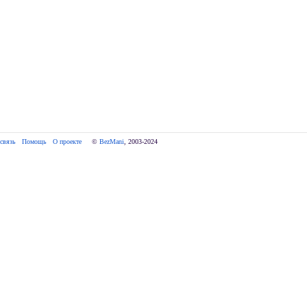
связь
Помощь
О проекте
     © 
BezMani
, 2003-2024