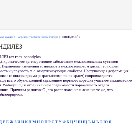
аза знаний
>
Большая советская энциклопедия
> СПОНДИЛЁЗ
НДИЛЁЗ
ЁЗ (от греч. spondylos -
), хроническое дегенеративное заболевание межпозвонковых суставов
а. Первичные изменения возникают в межпозвонковом диске, теряющем
ость и упругость, т. е. амортизирующие свойства. Наступающая деформация
онков (с шиловидными разрастаниями по их краям) сопровождается
аще всего обусловленной сдавлением нервного корешка участком межпозвонк
м.
Радикулит),
и ограничением подвижности поражённого отдела
ника. Причины развития С., его распознавание и лечение те же, что
дилоартрозе.
Д
Е
Ё
Ж
З
И
Й
К
Л
М
Н
О
П
Р
С
Т
У
Ф
Х
Ц
Ч
Ш
Щ
Ъ
Ы
Ь
Э
Ю
Я