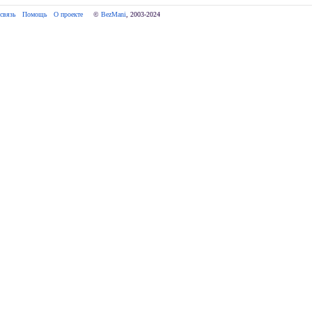
связь
Помощь
О проекте
     © 
BezMani
, 2003-2024