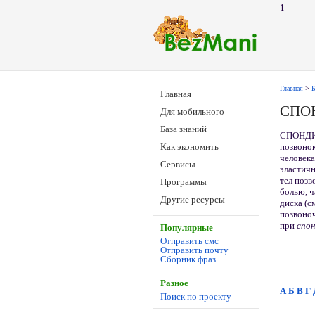
1
Главная
>
Б
Главная
СПО
Для мобильного
База знаний
СПОНДИЛ
позвонок
Как экономить
человек
Сервисы
эластичн
тел позв
Программы
болью, ч
Другие ресурсы
диска (с
позвоноч
при
спон
Популярные
Отправить смс
Отправить почту
Сборник фраз
Разное
А
Б
В
Г
Поиск по проекту