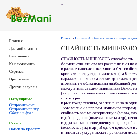
1
Главная
>
База знаний
>
Большая советская энциклопедия
Главная
СПАЙНОСТЬ МИНЕРАЛ
Для мобильного
База знаний
СПАЙНОСТЬ МИНЕРАЛОВ способность
большинства минералов раскалываться по 
Как экономить
в расколе плоские поверхности См - свойст
Сервисы
кристаллич структуры минерала (см
Крист
параллельно плоским сеткам кристаллич р
Программы
атомами, т е обладающими наибольшей рет
Другие ресурсы
между этими сетками минимальна Важное зн
(напр , направление плоскостей спайности
структуры
Популярные
к рых тождественны, различно из-за неодин
Отправить смс
- ковалентной в пер вом, ионной во втором
Отправить почту
спайность весьма совершенную (слюда, хло
Сборник фраз
и др), среднюю (полевые шпаты и др), нес
и др)и весьма не совершенную, при к рой с
Разное
(золото, корунд и др ) В одном кристалле в
Поиск по проекту
и типом структуры может проявиться неск