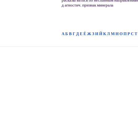
раскалы ваться по неспайным направления
д агностич. признак минерала
А
Б
В
Г
Д
Е
Ё
Ж
З
И
Й
К
Л
М
Н
О
П
Р
С
Т