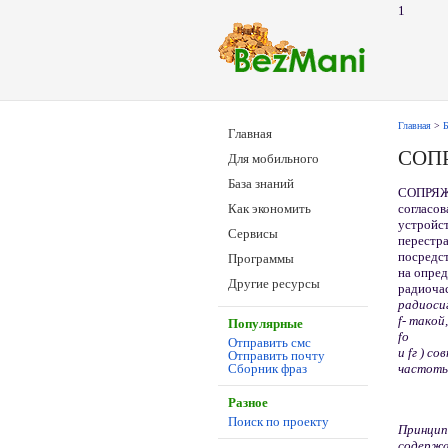
1
Главная
>
Б
Главная
СОП
Для мобильного
База знаний
СОПРЯЖ
согласо
Как экономить
устройст
Сервисы
перестр
посредс
Программы
на опред
Другие ресурсы
радиоча
радиоси
f
-
такой
Популярные
f
о
Отправить смс
и
f
г ) с
Отправить почту
частоты.
Сборник фраз
Разное
Поиск по проекту
Принципи
содержа