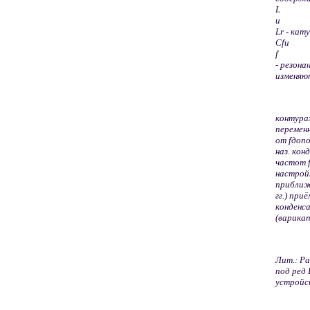
L
и
Lr - кат
C
f
и
f
- резон
изменяю
контура
перемен
от
f
допо
наз. кон
частот
настройк
приближё
гг.) при
конденс
(варикап
Лит.:
Ра
под ред 
устройст