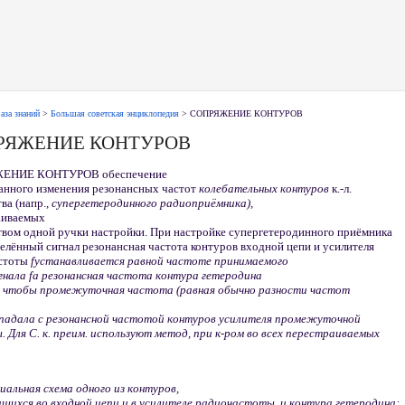
аза знаний
>
Большая советская энциклопедия
> СОПРЯЖЕНИЕ КОНТУРОВ
РЯЖЕНИЕ КОНТУРОВ
ЕНИЕ КОНТУРОВ обеспечение
ванного изменения резонансных частот
колебательных контуров
к.-л.
ва (напр.,
супергетеродинного радиоприёмника),
аиваемых
твом одной ручки настройки. При настройке супергетеродинного приёмника
елённый сигнал резонансная частота контуров входной цепи и усилителя
стоты
f
устанавливается равной частоте принимаемого
гнала
f
а резонансная частота контура гетеродина
, чтобы промежуточная частота (равная обычно разности частот
овпадала с резонансной частотой контуров усилителя промежуточной
 Для С. к. преим. используют метод, при к-ром во всех перестраиваемых
альная схема одного из контуров,
щихся во входной цепи и в усилителе радиочастоты, и контура гетеродина: