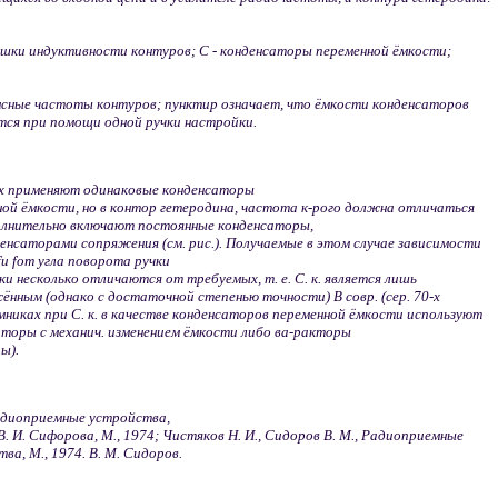
ушки индуктивности контуров; С - конденсаторы переменной ёмкости;
ансные частоты контуров; пунктир означает, что ёмкости конденсаторов
тся при помощи одной ручки настройки.
х применяют одинаковые конденсаторы
ной ёмкости, но в контор гетеродина, частота к-рого должна отличаться
лнительно включают постоянные конденсаторы,
денсаторами сопряжения (см. рис.). Получаемые в этом случае зависимости
f
и
f
от угла поворота ручки
и несколько отличаются от требуемых, т. е. С. к. является лишь
нным (однако с достаточной степенью точности) В совр. (сер. 70-х
ёмниках при С. к. в качестве конденсаторов переменной ёмкости используют
аторы с механич. изменением ёмкости либо ва-ракторы
ы).
диоприемные устройства,
В. И. Сифорова, M., 1974; Чистяков H. И., Сидоров В. M., Радиоприемные
ва, M., 1974.
В. M. Сидоров.