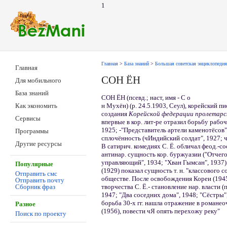
1
Главная
>
База знаний
>
Большая советская энциклопедия
Главная
СОН ЁH
Для мобильного
База знаний
СОН ЁH (псевд.; наст, имя - С о
н Мухён) (р. 24.5.1903, Сеул), корейский п
Как экономить
создания
Корейской федерации пролетарск
Сервисы
впервые в кор. лит-ре отразил борьбу рабоч
1925; -"Представитель артели каменотёсов",
Программы
сплочённость (чИндийский солдат", 1927; 
Другие ресурсы
В сатирич. комедиях С. Ё. обличал феод.-с
антинар. сущность кор. буржуазии ("Отчег
управляющий", 1934; "Хван Гымсан", 1937)
Популярные
(1929) показал сущность т. н. "классового 
Отправить смс
обществе. После освобождения Кореи (1945)
Отправить почту
творчества С. Ё.- становление нар. власти
Сборник фраз
1947; "Два соседних дома", 1948; "Сёстры",
борьба 30-х гг. нашла отражение в романео
Разное
(1956), повести чЯ опять перехожу реку"
Поиск по проекту