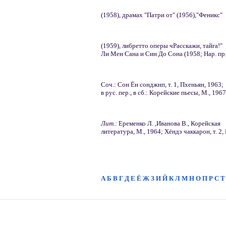
(1958), драмах "Патри от" (1956),"Феникс"
(1959), либретто оперы чРасскажи, тайга!"
Ли Мен Сана и Син До Сона (1958; Нар. пр.
Соч.: Сон Ён сонджнп, т. 1, Пхеньян, 1963;
в рус. пер., в сб.: Корейские пьесы, M., 1967
Лит.:
Еременко Л. ,Иванова В., Корейская
литература, M., 1964; Хёндэ чаккарон, т. 2,
А
Б
В
Г
Д
Е
Ё
Ж
З
И
Й
К
Л
М
Н
О
П
Р
С
Т