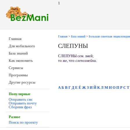
1
Главная
>
База знаний
>
Большая советская энциклопедия
Главная
СЛЕПУНЫ
Для мобильного
База знаний
СЛЕПУНЫ сем. змей;
то же, что
слепозмейки.
Как экономить
Сервисы
Программы
Другие ресурсы
А
Б
В
Г
Д
Е
Ё
Ж
З
И
Й
К
Л
М
Н
О
П
Р
С
Т
Популярные
Отправить смс
Отправить почту
Сборник фраз
Разное
Поиск по проекту