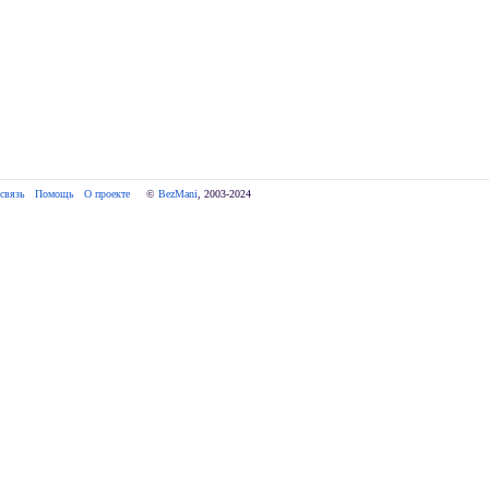
связь
Помощь
О проекте
     © 
BezMani
, 2003-2024