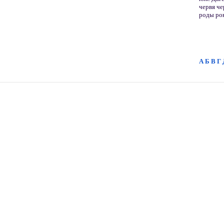
червя че
роды рою
А
Б
В
Г