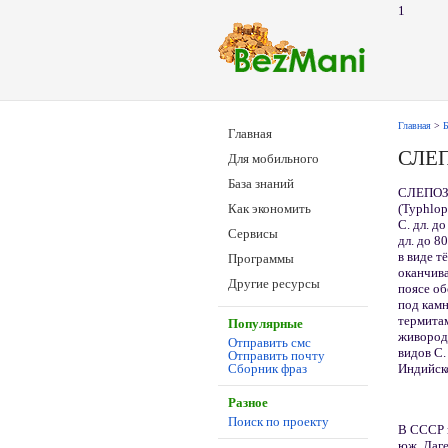
1
Главная
>
Б
Главная
СЛЕ
Для мобильного
База знаний
СЛЕПОЗ
(Typhlop
Как экономить
С. дл. д
Сервисы
дл. до 8
в виде т
Программы
оканчива
Другие ресурсы
поясе о
под камн
термитам
Популярные
живородя
Отправить смс
видов С.
Отправить почту
Индийско
Сборник фраз
Разное
Поиск по проекту
В СССР в
юж. Даге