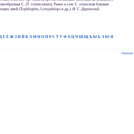
рвеобразная С. (Т. vermicularis). Ранее к сем. С. относили близкие
щих змей (Typhlophis, Liotyphlops и др.).
И. С. Даревский.
Д
Е
Ё
Ж
З
И
Й
К
Л
М
Н
О
П
Р
С
Т
У
Ф
Х
Ц
Ч
Ш
Щ
Ъ
Ы
Ь
Э
Ю
Я
Обратная 