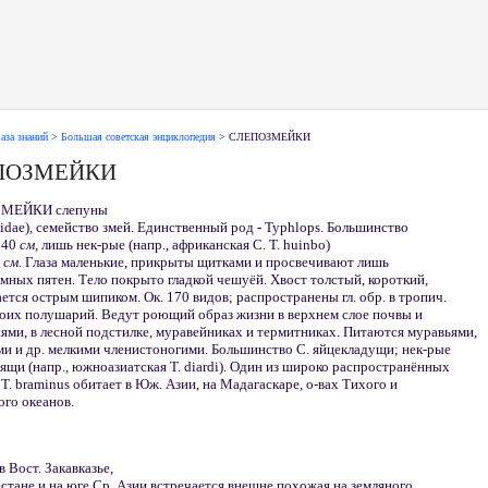
аза знаний
>
Большая советская энциклопедия
> СЛЕПОЗМЕЙКИ
ПОЗМЕЙКИ
МЕЙКИ слепуны
idae), семейство змей. Единственный род - Typhlops. Большинство
о 40
см,
лишь нек-рые (напр., африканская С. Т. huinbo)
0
см.
Глаза маленькие, прикрыты щитками и просвечивают лишь
ёмных пятен. Тело покрыто гладкой чешуёй. Хвост толстый, короткий,
ется острым шипиком. Ок. 170 видов; распространены гл. обр. в тропич.
боих полушарий. Ведут роющий образ жизни в верхнем слое почвы и
ями, в лесной подстилке, муравейниках и термитниках. Питаются муравьями,
и и др. мелкими членистоногими. Большинство С. яйцекладущи; нек-рые
щи (напр., южноазиатская Т. diardi). Один из широко распространённых
 Т. braminus обитает в Юж. Азии, на Мадагаскаре, о-вах Тихого и
го океанов.
 Вост. Закавказье,
стане и на юге Ср. Азии встречается внешне похожая на земляного