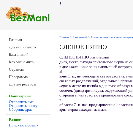
1
Главная
>
База знаний
>
Большая советская энциклопедия
Главная
СЛЕПОЕ ПЯТНО
Для мобильного
База знаний
СЛЕПОЕ ПЯТНО оптический
диск, место выхода зрительного нерва из
с
Как экономить
в дне
глаза,
ниже зоны наивысшей остроты 
Сервисы
В
зоне С. п., не имеющего светочувствит. э
Программы
световых раздражений, отдельные нервные
Другие ресурсы
нерв;
в месте их изгиба в дне глаза образуе
сосочек (диск) зрит. нерва, окружающий угл
стороны в глаз врастают кровеносные сосу
Популярные
в
Отправить смс
области С. п. наз. продырявленной пластинк
Отправить почту
зрит. нерва выходят из глаза.
Сборник фраз
Разное
Поиск по проекту