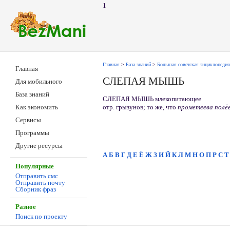
1
Главная
>
База знаний
>
Большая советская энциклопедия
Главная
СЛЕПАЯ МЫШЬ
Для мобильного
База знаний
СЛЕПАЯ МЫШЬ млекопитающее
отр. грызунов; то же, что
прометеева полёв
Как экономить
Сервисы
Программы
Другие ресурсы
А
Б
В
Г
Д
Е
Ё
Ж
З
И
Й
К
Л
М
Н
О
П
Р
С
Т
Популярные
Отправить смс
Отправить почту
Сборник фраз
Разное
Поиск по проекту