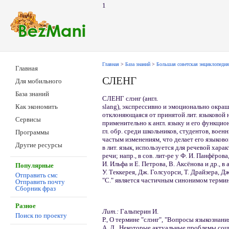
1
Главная
>
База знаний
>
Большая советская энциклопедия
Главная
СЛЕНГ
Для мобильного
База знаний
СЛЕНГ слэнг (англ.
slang), экспрессивно и эмоционально окраш
Как экономить
отклоняющаяся от принятой лит. языковой 
Сервисы
применительно к англ. языку и его функци
гл. обр. среди школьников, студентов, вое
Программы
частым изменениям, что делает его языков
Другие ресурсы
в лит. язык, используется для речевой хара
речи; напр., в сов. лит-ре у Ф. И. Панфёрова,
И. Ильфа и Е. Петрова, В. Аксёнова и др., в а
Популярные
У. Теккерея, Дж. Голсуорси, Т. Драйзера, Д
Отправить смс
"С." является частичным синонимом термин
Отправить почту
Сборник фраз
Разное
Лит.:
Гальперин И.
Поиск по проекту
Р., О термине "слэнг", "Вопросы языкознани
А. Д., Некоторые актуальные проблемы со