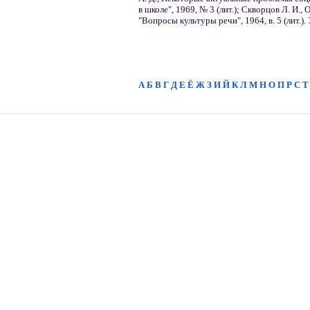
в школе", 1969, № 3 (лит.); Скворцов Л. И.,
"Вопросы культуры речи", 1964, в. 5 (лит.).
А
Б
В
Г
Д
Е
Ё
Ж
З
И
Й
К
Л
М
Н
О
П
Р
С
Т