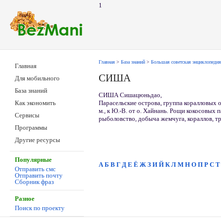
1
Главная
>
База знаний
>
Большая советская энциклопедия
Главная
СИША
Для мобильного
База знаний
СИША Сишацюньдао,
Парасельские острова, группа коралловых
Как экономить
м., к Ю.-В. от о. Хайнань. Рощи кокосовых 
Сервисы
рыболовство, добыча жемчуга, кораллов, тре
Программы
Другие ресурсы
Популярные
А
Б
В
Г
Д
Е
Ё
Ж
З
И
Й
К
Л
М
Н
О
П
Р
С
Т
Отправить смс
Отправить почту
Сборник фраз
Разное
Поиск по проекту