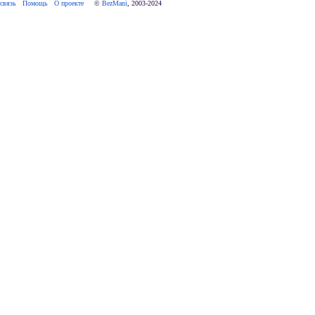
связь
Помощь
О проекте
     © 
BezMani
, 2003-2024