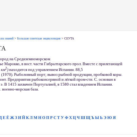
аза знаний
>
Большая советская энциклопедия
> СЕУТА
ТА
ород на Средиземноморском
е Марокко, в вост. части Гибралтарского прол. Вместе с прилегающей
2
9
км
)
находится под управлением Испании. 88,5
. (1970). Рыболовный порт; вывоз рыбной продукции, пробковой коры.
нт. Предприятия рыбоконсервной и лёгкой пром-сти. С. основан в
н. э. В 1415 захвачен Португалией, в 1580 стал владением Испании.
п. военно-морская база.
Д
Е
Ё
Ж
З
И
Й
К
Л
М
Н
О
П
Р
С
Т
У
Ф
Х
Ц
Ч
Ш
Щ
Ъ
Ы
Ь
Э
Ю
Я