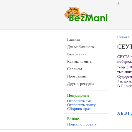
1
Главная
>
Б
Главная
СЕУ
Для мобильного
База знаний
СЕУТА г
побережь
Как экономить
терр. (1
Сервисы
тыс. жит
Программы
Судоремо
7 в. до 
Другие ресурсы
В С.- ис
Популярные
Отправить смс
Отправить почту
Сборник фраз
А
Б
В
Г
Разное
Поиск по проекту