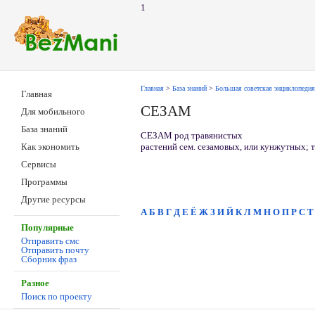
1
Главная
>
База знаний
>
Большая советская энциклопедия
Главная
СЕЗАМ
Для мобильного
База знаний
СЕЗАМ род травянистых
растений сем. сезамовых, или кунжутных; т
Как экономить
Сервисы
Программы
Другие ресурсы
А
Б
В
Г
Д
Е
Ё
Ж
З
И
Й
К
Л
М
Н
О
П
Р
С
Т
Популярные
Отправить смс
Отправить почту
Сборник фраз
Разное
Поиск по проекту