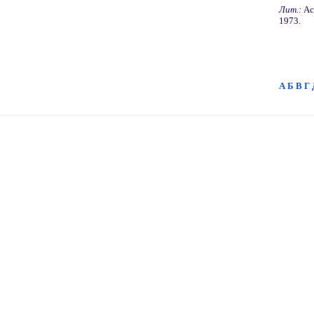
Лит.:
Ас
1973.
А
Б
В
Г