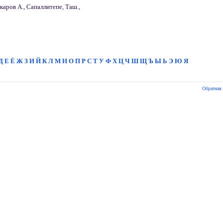
каров А., Сапаллитепе, Таш.,
Д
Е
Ё
Ж
З
И
Й
К
Л
М
Н
О
П
Р
С
Т
У
Ф
Х
Ц
Ч
Ш
Щ
Ъ
Ы
Ь
Э
Ю
Я
Обратная 