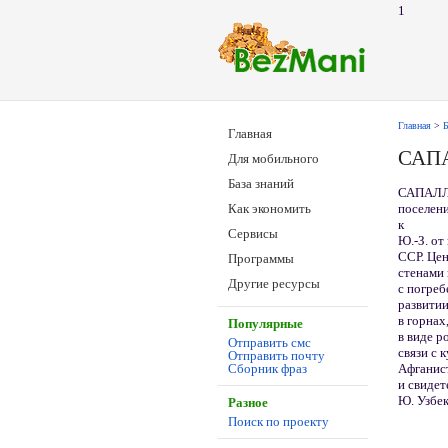
1
Главная
>
Б
Главная
САП
Для мобильного
База знаний
САПАЛЛИ
поселени
Как экономить
к
Сервисы
Ю.-З. от
ССР. Цен
Программы
стенами
Другие ресурсы
с погреб
развитии
в горнах
Популярные
в виде р
Отправить смс
связи с 
Отправить почту
Афганис
Сборник фраз
и свидет
Ю. Узбек
Разное
Поиск по проекту