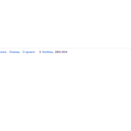
связь
Помощь
О проекте
     © 
BezMani
, 2003-2024