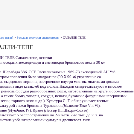
аза знаний
>
Большая советская энциклопедия
> САПАЛЛИ-ТЕПЕ
АЛЛИ-ТЕПЕ
-ТЕПЕ Сапаллитепе, остатки
я оседлых земледельцев и скотоводов бронзового века в 30
км
 г. Шерабада Узб. ССР. Раскапывалось в 1969-73 экспедицией АН Узб.
тром поселения было квадратное (90 X 90
м)
укрепление со
 из сырцового кирпича, застроенное внутри многокомнатными домами
ениями в виде катакомб под полом. Находки свидетельствуют о высоком
 ремесла (сосуды разнообразных форм, изготовленные на круге и обожжённые
, а также бронз, топоры, сосуды, печати, булавки с фигурными навершиями
озетки, горного козла и др.). Культура С.-Т. обнаруживает тесные
культурой эпохи бронзы в Туркмении
(Намазга-Тепе
V и VI),
тане
(Мундшак
IV), Иране
(Гиссар
III, Шахри-Сохте)
ельствует о распространении во 2-й четв. 2-го тыс. до н. э. на
истана урбанизированной культуры древневост. типа.