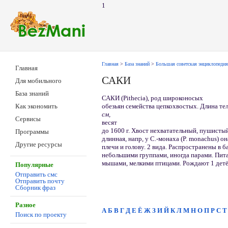
1
Главная
>
База знаний
>
Большая советская энциклопедия
Главная
САКИ
Для мобильного
База знаний
САКИ (Pithecia), род широконосых
обезьян семейства цепкохвостых. Длина те
Как экономить
см,
Сервисы
весят
до 1600 г. Хвост нехватательный, пушистый
Программы
длинная, напр, у С.-монаха (P. monachus) 
Другие ресурсы
плечи и голову. 2 вида. Распространены в б
небольшими группами, иногда парами. Пита
мышами, мелкими птицами. Рождают 1 дет
Популярные
Отправить смс
Отправить почту
Сборник фраз
Разное
А
Б
В
Г
Д
Е
Ё
Ж
З
И
Й
К
Л
М
Н
О
П
Р
С
Т
Поиск по проекту