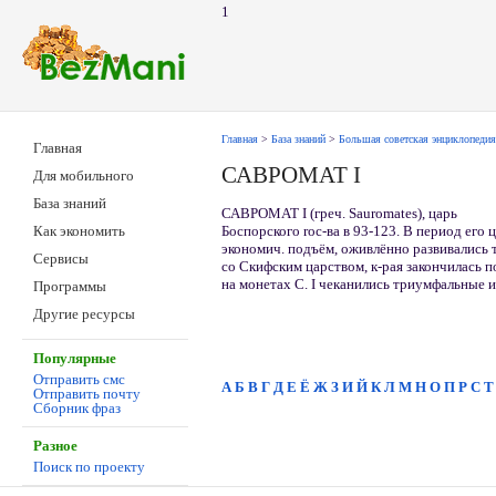
1
Главная
>
База знаний
>
Большая советская энциклопедия
Главная
САВРОМАТ I
Для мобильного
База знаний
САВРОМАТ I (греч. Sauromates), царь
Боспорского roc-ва в 93-123. В период его
Как экономить
экономич. подъём, оживлённо развивались т
Сервисы
со Скифским царством, к-рая закончилась п
на монетах С. I чеканились триумфальные 
Программы
Другие ресурсы
Популярные
Отправить смс
А
Б
В
Г
Д
Е
Ё
Ж
З
И
Й
К
Л
М
Н
О
П
Р
С
Т
Отправить почту
Сборник фраз
Разное
Поиск по проекту