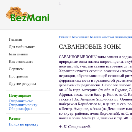
1
Главная
>
База знаний
>
Большая советская энциклопедия
Главная
САВАННОВЫЕ ЗОНЫ
Для мобильного
База знаний
САВАННОВЫЕ ЗОНЫ зоны саванн и редкол
природные зоны низких широт, преим. в су
Как экономить
полушарий; участки саванн встречаются так
Сервисы
Характеризуются сезонно-влажным климато
периодов, обусловливающей сезонный рит
Программы
ферралитных почв и травянистой раститель
Другие ресурсы
деревьев или редколесий. Наиболее широко
ок. 40% терр. материка (гл. обр. в Судане, 
Африки, в юж. части басс. р. Конго, на С. К
Популярные
также в Юж. Америке (в долинах pp. Орино
Отправить смс
побережья Карибского м., в центр, и сев.-во
Отправить почту
в Центр. Америке, в Азии (на Деканском пл
Сборник фраз
во внутр. районах п-ова Индокитай), на С. 
пояса и зоны Земли (т. 9, вклейка к стр. 481)
Разное
Поиск по проекту
Ф. П. Саваренскпй.