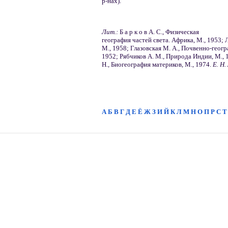
р-нах).
Лит.:
Б а р к о в А. С., Физическая
география частей света. Африка, М., 1953;
М., 1958; Глазовская М. А., Почвенно-геог
1952; Рябчиков А. М., Природа Индии, М., 1
Н., Биогеография материков, М., 1974.
Е. Н.
А
Б
В
Г
Д
Е
Ё
Ж
З
И
Й
К
Л
М
Н
О
П
Р
С
Т