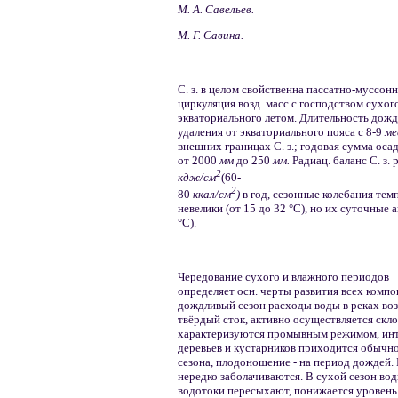
М. А. Савельев.
М. Г. Савина.
С. з. в целом свойственна пассатно-муссон
циркуляция возд. масс с господством сухог
экваториального летом. Длительность дожд
удаления от экваториального пояса с 8-9
м
внешних границах С. з.; годовая сумма оса
от 2000
мм
до 250
мм.
Радиац. баланс С. з.
2
кдж/см
(60-
2
80
ккал/см
)
в год, сезонные колебания тем
невелики (от 15 до 32 °С), но их суточные
°С).
Чередование сухого и влажного периодов
определяет осн. черты развития всех компо
дождливый сезон расходы воды в реках возр
твёрдый сток, активно осуществляется скл
характеризуются промывным режимом, инт
деревьев и кустарников приходится обычно
сезона, плодоношение - на период дождей.
нередко заболачиваются. В сухой сезон вод
водотоки пересыхают, понижается уровень