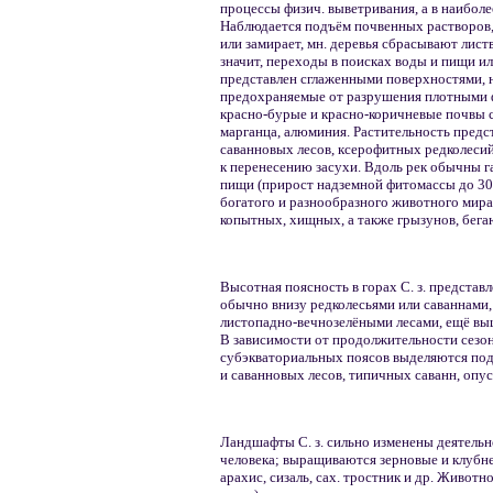
процессы физич. выветривания, а в наиболе
Наблюдается подъём почвенных растворов, 
или замирает, мн. деревья сбрасывают лис
значит, переходы в поисках воды и пищи ил
представлен сглаженными поверхностями, 
предохраняемые от разрушения плотными 
красно-бурые и красно-коричневые почвы 
марганца, алюминия. Растительность предс
саванновых лесов, ксерофитных редколеси
к перенесению засухи. Вдоль рек обычны га
пищи (прирост надземной фитомассы до 3
богатого и разнообразного животного мира
копытных, хищных, а также грызунов, бег
Высотная поясность в горах С. з. представ
обычно внизу редколесьями или саваннами
листопадно-вечнозелёными лесами, ещё выш
В зависимости от продолжительности сезона
субэкваториальных поясов выделяются по
и саванновых лесов, типичных саванн, опу
Ландшафты С. з. сильно изменены деятель
человека; выращиваются зерновые и клубне
арахис, сизаль, сах. тростник и др. Живот