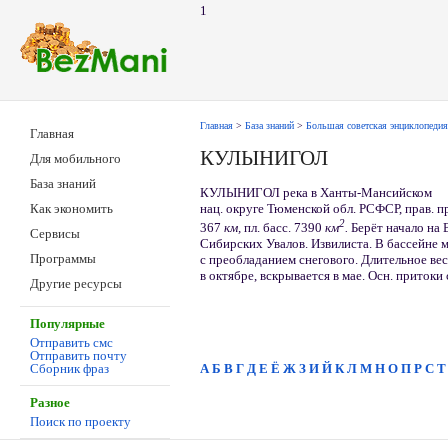
1
Главная
>
База знаний
>
Большая советская энциклопедия
Главная
КУЛЫНИГОЛ
Для мобильного
База знаний
КУЛЫНИГОЛ река в Ханты-Мансийском
нац. округе Тюменской обл. РСФСР, прав. пр
Как экономить
2
367
км,
пл. басс. 7390
км
.
Берёт начало на 
Сервисы
Сибирских Увалов. Извилиста. В бассейне м
Программы
с преобладанием снегового. Длительное вес
в октябре, вскрывается в мае. Осн. притоки
Другие ресурсы
Популярные
Отправить смс
Отправить почту
А
Б
В
Г
Д
Е
Ё
Ж
З
И
Й
К
Л
М
Н
О
П
Р
С
Т
Сборник фраз
Разное
Поиск по проекту