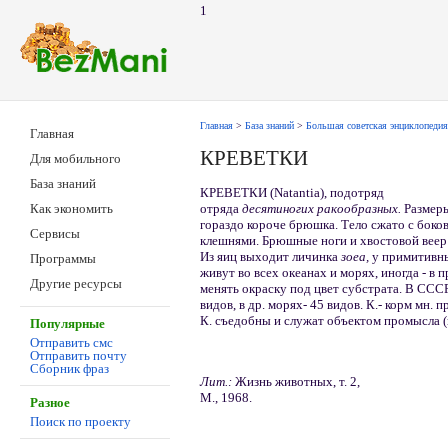
1
Главная
>
База знаний
>
Большая советская энциклопедия
Главная
КРЕВЕТКИ
Для мобильного
База знаний
КРЕВЕТКИ (Natantia), подотряд
отряда
десятиногих ракообразных.
Размеры
Как экономить
гораздо короче брюшка. Тело сжато с бок
Сервисы
клешнями. Брюшные ноги и хвостовой веер 
Из яиц выходит личинка
зоеа,
у примитивн
Программы
живут во всех океанах и морях, иногда - в 
Другие ресурсы
менять окраску под цвет субстрата. В СССР 
видов, в др. морях- 45 видов. К.- корм мн
К. съедобны и служат объектом промысла (
Популярные
Отправить смс
Отправить почту
Сборник фраз
Лит.:
Жизнь животных, т. 2,
М., 1968.
Разное
Поиск по проекту