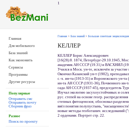
1
Главная
>
База знаний
>
Большая советская энциклопедия
Главная
КЕЛЛЕР
Для мобильного
База знаний
КЕЛЛЕР Борис Александрович
[1б(28
)
.8. 1874, Петербург-29.10.1945, Мос
Как экономить
академик АН СССР (19.31
)
и ВАСХНИЛ (19
Сервисы
Учился в Моск. ун-те, исключён за участие 
Окончил Казанский ун-т (1902), преподавал
Программы
с.-х. ин-та (1913-31) и Воронежского ун-та
Другие ресурсы
ин-та АН СССР (1931-36), Почвенного ин-т
сада АН СССР (1937-45), председатель Тур
Изучал экологию засухоустойчивых и сол
Популярные
рус. степей на основе геогр. распределения
Отправить смс
степных фитоценозов; обосновал разделени
Отправить почту
ввёл понятия полупустынь, "насыщенности"
Сборник фраз
новые методы геоботанич. исследований ("
2 орденами. Портрет стр. 22.
Разное
Поиск по проекту