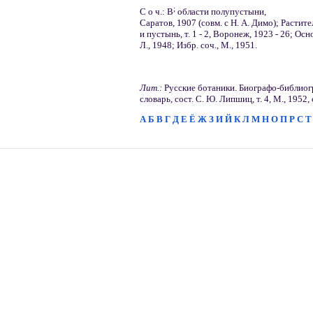
;
С о ч.: В
области полупустыни,
Саратов, 1907 (совм. с Н. А. Димо); Расти
и пустынь, т. 1 - 2, Воронеж, 1923 - 26; О
Л., 1948; Избр. соч., М., 1951.
Лит.:
Русские ботаники. Биографо-библио
словарь, сост. С. Ю. Липшиц, т. 4, М., 1952, 
А
Б
В
Г
Д
Е
Ё
Ж
З
И
Й
К
Л
М
Н
О
П
Р
С
Т