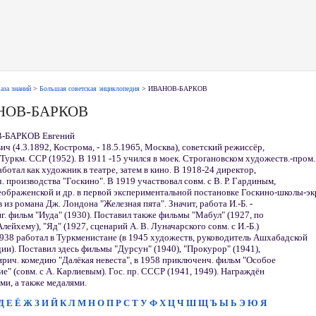
аза знаний
>
Большая советская энциклопедия
> ИВАНОВ-БАРКОВ
НОВ-БАРКОВ
-БАРКОВ Евгений
ич (4.3.1892, Кострома, - 18.5.1965, Москва), советский режиссёр,
. Туркм. ССР (1952). В 1911 -15 учился в моек. Строгановском художеств.-пром.
аботал как художник в театре, затем в кино. В 1918-24 директор,
ч. производства "Госкино". В 1919 участвовал совм. с В. Р. Гардиным,
еображенской и др. в первой экспериментальной постановке Госкино-школы-э
 из романа Дж. Лондона "Железная пята". Значит, работа И.-Б. -
г. фильм "Иуда" (1930). Поставил также фильмы "Мабул" (1927, по
ейхему), "Яд" (1927, сценарий А. В. Луначарского совм. с И.-Б.)
1938 работал в Туркменистане (в 1945 художеств, руководитель Ашхабадской
ии). Поставил здесь фильмы "Дурсун" (1940), "Прокурор" (1941),
ирич. комедию "Далёкая невеста", в 1958 приключенч. фильм "Особое
е" (совм. с А. Карлиевым). Гос. пр. СССР (1941, 1949). Награждён
ми, а также медалями.
Д
Е
Ё
Ж
З
И
Й
К
Л
М
Н
О
П
Р
С
Т
У
Ф
Х
Ц
Ч
Ш
Щ
Ъ
Ы
Ь
Э
Ю
Я