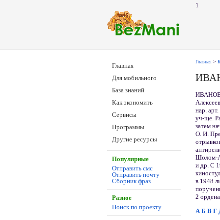
1
Главная
>
Б
Главная
ИВА
Для мобильного
База знаний
ИВАНОВ
Алексеев
Как экономить
нар. арт
Сервисы
уч-ще. Р
затем на
Программы
О. И. Пр
Другие ресурсы
отрывков
антирели
Шолом-Ал
Популярные
и др. С 
Отправить смс
киностуд
Отправить почту
в 1948 л
Сборник фраз
поручени
2 ордена
Разное
Поиск по проекту
А
Б
В
Г