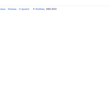
связь
Помощь
О проекте
     © 
BezMani
, 2003-2024