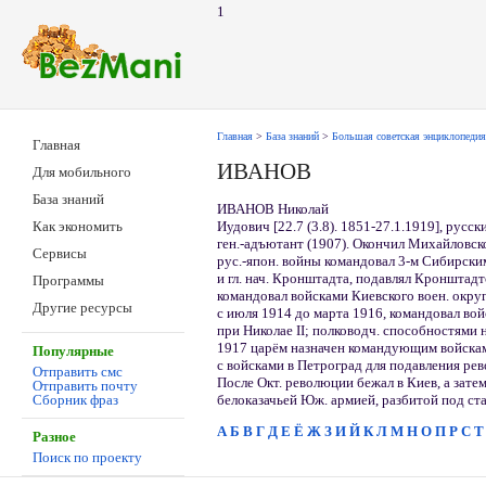
1
Главная
>
База знаний
>
Большая советская энциклопедия
Главная
ИВАНОВ
Для мобильного
База знаний
ИВАНОВ Николай
Иудович [22.7 (3.8). 1851-27.1.1919], русск
Как экономить
ген.-адъютант (1907). Окончил Михайловско
Сервисы
рус.-япон. войны командовал 3-м Сибирски
и гл. нач. Кронштадта, подавлял Кронштадт
Программы
командовал войсками Киевского воен. округ
Другие ресурсы
с июля 1914 до марта 1916, командовал вой
при Николае II; полководч. способностями н
1917 царём назначен командующим войсками
Популярные
с войсками в Петроград для подавления ре
Отправить смс
После Окт. революции бежал в Киев, а затем
Отправить почту
белоказачьей Юж. армией, разбитой под ст
Сборник фраз
А
Б
В
Г
Д
Е
Ё
Ж
З
И
Й
К
Л
М
Н
О
П
Р
С
Т
Разное
Поиск по проекту