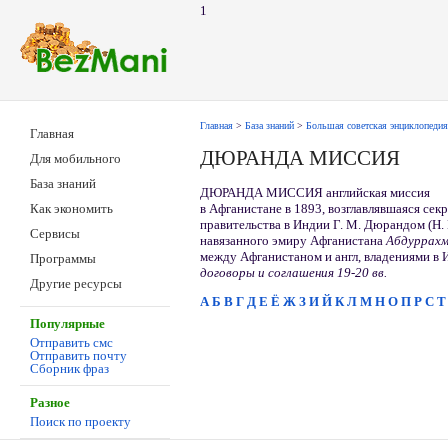
1
Главная
>
База знаний
>
Большая советская энциклопедия
Главная
ДЮРАНДА МИССИЯ
Для мобильного
База знаний
ДЮРАНДА МИССИЯ английская миссия
в Афганистане в 1893, возглавлявшаяся сек
Как экономить
правительства в Индии Г. М. Дюрандом (Н.
Сервисы
навязанного эмиру Афганистана
Абдуррах
между Афганистаном и англ, владениями в И
Программы
договоры и соглашения 19-20 вв.
Другие ресурсы
А
Б
В
Г
Д
Е
Ё
Ж
З
И
Й
К
Л
М
Н
О
П
Р
С
Т
Популярные
Отправить смс
Отправить почту
Сборник фраз
Разное
Поиск по проекту