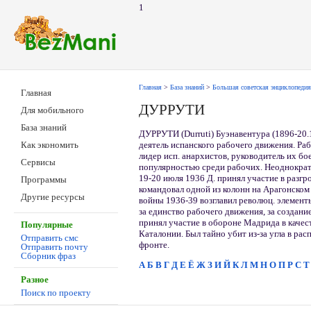
1
Главная
>
База знаний
>
Большая советская энциклопедия
Главная
ДУРРУТИ
Для мобильного
База знаний
ДУРРУТИ (Durruti) Буэнавентура (1896-20.
деятель испанского рабочего движения. Ра
Как экономить
лидер исп. анархистов, руководитель их бо
Сервисы
популярностью среди рабочих. Неоднократн
19-20 июля 1936 Д. принял участие в разгр
Программы
командовал одной из колонн на Арагонском
Другие ресурсы
войны 1936-39 возглавил революц. элемент
за единство рабочего движения, за создани
принял участие в обороне Мадрида в качес
Популярные
Каталонии. Был тайно убит из-за угла в р
Отправить смс
фронте.
Отправить почту
Сборник фраз
А
Б
В
Г
Д
Е
Ё
Ж
З
И
Й
К
Л
М
Н
О
П
Р
С
Т
Разное
Поиск по проекту