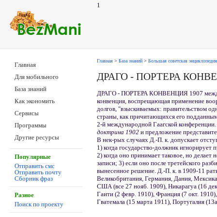
1
Главная
>
База знаний
>
Большая советская энциклопедия
Главная
ДРАГО - ПОРТЕРА КОНВ
Для мобильного
База знаний
ДРАГО - ПОРТЕРА КОНВЕНЦИЯ 1907 межд
конвенция, воспрещающая применение воо
Как экономить
долгов, "взыскиваемых: правительством од
Сервисы
страны, как причитающихся его подданным"
2-й международной Гаагской конференции.
Программы
доктрина 1902
и предложение представител
Другие ресурсы
В нек-рых случаях Д.-П. к. допускает отсту
1) когда государство-должник игнорирует 
2) когда оно принимает таковое, но делает
Популярные
записи; 3) если оно после третейского раз
Отправить смс
вынесенное решение. Д.-П. к. в 1909-11 ра
Отправить почту
Великобритания, Германия, Дания, Мексика
Сборник фраз
США (все 27 нояб. 1909), Никарагуа (16 дек.
Гаити (2 февр. 1910), Франция (7 окт. 1910)
Разное
Гватемала (15 марта 1911), Португалия (13а
Поиск по проекту