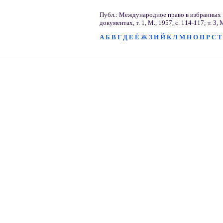
Публ.: Международное право в избранных
документах, т. 1, М., 1957, с. 114-117; т. 3, 
А
Б
В
Г
Д
Е
Ё
Ж
З
И
Й
К
Л
М
Н
О
П
Р
С
Т