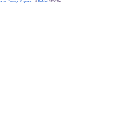
связь
Помощь
О проекте
     © 
BezMani
, 2003-2024