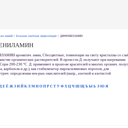
аза знаний
>
Большая советская энциклопедия
> ДИФЕНИЛАМИН
ЕНИЛАМИН
ЛАМИН ароматич. амин, С
бесцветные, темнеющие на свету кристаллы со сл
инстве органических растворителей. В пром-сти Д. получают при нагревании
 С
при 200-230 °С. Д. применяют в произ-ве красителей и многих органич. пол
а, карбазола и др.), как стабилизатор пироксилиновых порохов, для
трич. определения нек-рых окислителей (напр., азотной и азотистой
Д
Е
Ё
Ж
З
И
Й
К
Л
М
Н
О
П
Р
С
Т
У
Ф
Х
Ц
Ч
Ш
Щ
Ъ
Ы
Ь
Э
Ю
Я