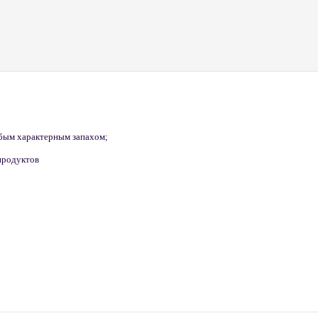
абым характерным запахом;
упродуктов