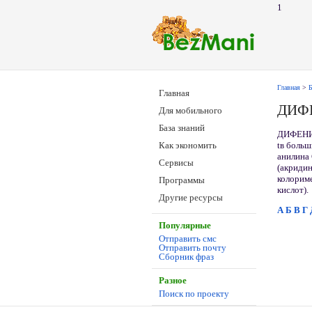
1
Главная
>
Б
Главная
ДИФ
Для мобильного
База знаний
ДИФЕНИ
t
в больш
Как экономить
анилина
Сервисы
(акридин
колориме
Программы
кислот).
Другие ресурсы
А
Б
В
Г
Популярные
Отправить смс
Отправить почту
Сборник фраз
Разное
Поиск по проекту