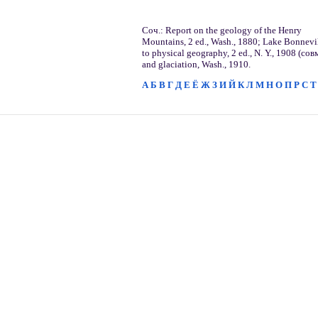
Соч.: Report on the geology of the Henry
Mountains, 2 ed., Wash., 1880; Lake Bonnevil
to physical geography, 2 ed., N. Y., 1908 (совм
and glaciation, Wash., 1910.
А
Б
В
Г
Д
Е
Ё
Ж
З
И
Й
К
Л
М
Н
О
П
Р
С
Т