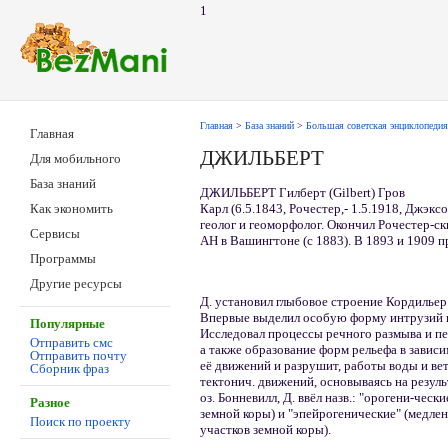
1
Главная
>
База знаний
>
Большая советская энциклопедия
Главная
ДЖИЛЬБЕРТ
Для мобильного
База знаний
ДЖИЛЬБЕРТ Гилберт (Gilbert) Гров
Карл (6.5.1843, Рочестер,- 1.5.1918, Джэкс
Как экономить
геолог и геоморфолог. Окончил Рочестер-ск
Сервисы
АН в Вашингтоне (с 1883). В 1893 и 1909 пр
Программы
Другие ресурсы
Д. установил глыбовое строение Кордильер
Впервые выделил особую форму интрузий и в
Популярные
Исследовал процессы речного размыва и п
Отправить смс
а также образование форм рельефа в зависи
Отправить почту
её движений и разрушит, работы воды и вет
Сборник фраз
тектонич. движений, основываясь на резуль
оз. Бонневилл, Д. ввёл назв.: "орогени-ческ
Разное
земной коры) и "эпейрогенические" (медле
Поиск по проекту
участков земной коры).