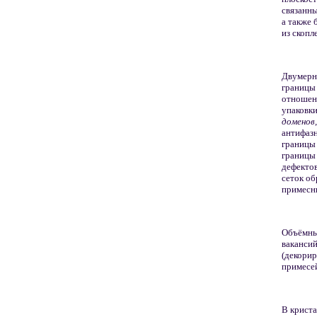
связанны
а также 
из скопл
Двумерны
границы 
отношени
упаковки
доменов,
антифаз
границы
границы
дефектов
сеток об
примесн
Объёмны
ваканси
(декорир
примесей
В крист