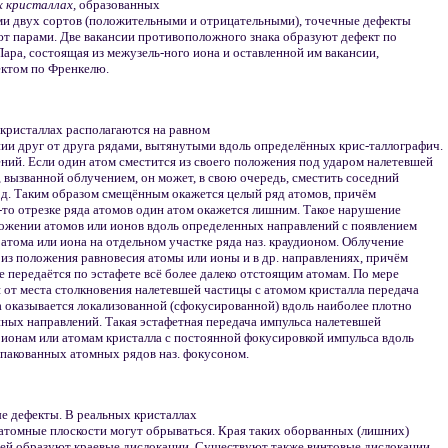
х кристаллах,
образованных
ми двух сортов (положительными и отрицательными), точечные дефекты
т парами. Две вакансии противоположного знака образуют дефект по
ара, состоящая из межузель-ного иона и оставленной им вакансии,
ектом по Френкелю.
кристаллах располагаются на равном
ии друг от друга рядами, вытянутыми вдоль определённых крис-таллографич.
ний. Если один атом сместится из своего положения под ударом налетевшей
 вызванной облучением, он может, в свою очередь, сместить соседний
. д. Таким образом смещённым окажется целый ряд атомов, причём
-то отрезке ряда атомов один атом окажется лишним. Такое нарушение
ожении атомов или ионов вдоль определенных направлений с появлением
атома или иона на отдельном участке ряда наз. краудионом. Облучение
из положения равновесия атомы или ионы и в др. направлениях, причём
 передаётся по эстафете всё более далеко отстоящим атомам. По мере
 от места столкновения налетевшей частицы с атомом кристалла передача
 оказывается локализованной (сфокусированной) вдоль наиболее плотно
ных направлений. Такая эстафетная передача импульса налетевшей
ионам или атомам кристалла с постоянной фокусировкой импульса вдоль
пакованных атомных рядов наз. фокусоном.
е дефекты. В реальных кристаллах
атомные плоскости могут обрываться. Края таких оборванных (лишних)
тей образуют краевые дислокации. Существуют также винтовые дислокации,