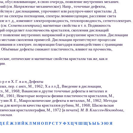
ы, обусловливающие, в свою очередь, появление внутренних механич.
ний (см.
Напряжение
механическое). Напр., точечные дефекты,
йствуя с дислокациями, упрочняют или разупроч-няют кристаллы. Д.
яют на спектры поглощения, спектры люминесценции, рассеяние света
лле и т. д., изменяют электропроводность, теплопроводность, сегнетоэлектрич.
 (см.
Сегнетоэлектрики),
магнитные свойства и т. п. Подвижность
ций определяет
пластичность
кристаллов, скопления дислокаций
т появление внутренних напряжений и разрушение кристаллов. Дислокации
я местами скопления примесей. Дислокации препятствуют процессам
ивания и электрич. поляризации благодаря взаимодействию с границами
. Объёмные дефекты снижают пластичность, влияют на
прочность,
еские, оптические и магнитные свойства кристалла так же, как и
ции.
ю р е н X. Г. в а н, Дефекты
лах, пер. с англ., М., 1962; X а л л Д., Введение в дислокации,
нгл., М., 1968; Вакансии и другие точечные дефекты в металлах и
 М., 1961; Некоторые вопросы физики пластичности кристаллов, М.,
гузин Я. Е., Макроскопические дефекты в металлах, М., 1962; Методы
ы для контроля качества кристаллов рубина, М., 1968; Шаскольская
изическая кристаллография, М., 1972 [в печати].
М. В. Классен-Неклюдова,
совская.
Д
Е
Ё
Ж
З
И
Й
К
Л
М
Н
О
П
Р
С
Т
У
Ф
Х
Ц
Ч
Ш
Щ
Ъ
Ы
Ь
Э
Ю
Я