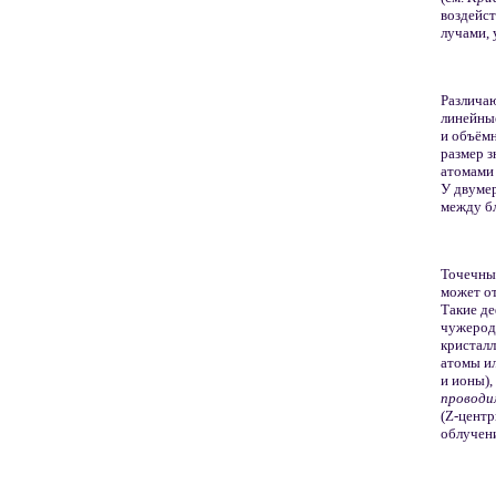
воздейст
лучами, 
Различа
линейные
и объёмн
размер 
атомами 
У двумер
между бл
Точечные
может от
Такие де
чужерод
кристалл
атомы и
и ионы),
провод
(Z-центр
облучени