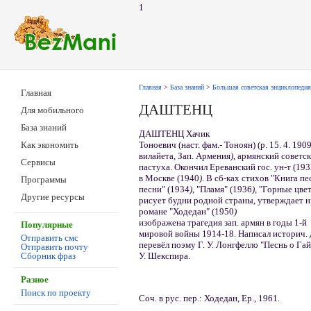
1
Главная
>
База знаний
>
Большая советская энциклопедия
Главная
ДАШТЕНЦ
Для мобильного
База знаний
ДАШТЕНЦ Хачик
Тоноевич (наст. фам.- Тоноян) (р. 15. 4. 19
Как экономить
вилайета, Зап. Армения
)
, армянский советск
Сервисы
пастуха. Окончил Ереванский гос. ун-т (19
в Москве (1940
)
. В сб-ках стихов "Книга пе
Программы
песни" (1934
)
, "Пламя" (1936
)
, "Горные цве
Другие ресурсы
рисует будни родной страны, утверждает нр
романе "Ходедан" (1950
)
изображена трагедия зап. армян в годы 1-й
Популярные
мировой войны 1914-18. Написал историч. 
Отправить смс
перевёл поэму Г. У. Лонгфелло "Песнь о Га
Отправить почту
У. Шекспира.
Сборник фраз
Разное
Поиск по проекту
Соч. в рус. пер.: Ходедан, Ер., 1961.