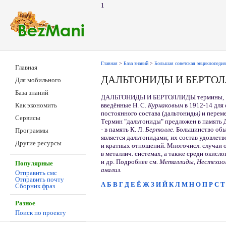
1
Главная
>
База знаний
>
Большая советская энциклопедия
Главная
ДАЛЬТОНИДЫ И БЕРТО
Для мобильного
База знаний
ДАЛЬТОНИДЫ И БЕРТОЛЛИДЫ термины,
введённые Н. С.
Курнаковым
в 1912-14 для
Как экономить
постоянного состава (дальтониды
)
и перем
Сервисы
Термин "дальтониды" предложен в память
- в память К. Л.
Бертолле.
Большинство обы
Программы
является дальтонидами; их состав удовлетв
Другие ресурсы
и кратных отношений. Многочисл. случаи 
в металлич. системах, а также среди окисло
и др. Подробнее см.
Металлиды, Нестехиом
Популярные
анализ.
Отправить смс
Отправить почту
А
Б
В
Г
Д
Е
Ё
Ж
З
И
Й
К
Л
М
Н
О
П
Р
С
Т
Сборник фраз
Разное
Поиск по проекту