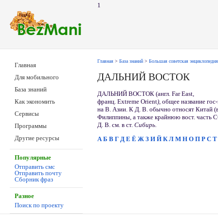
1
Главная
>
База знаний
>
Большая советская энциклопедия
Главная
ДАЛЬНИЙ ВОСТОК
Для мобильного
База знаний
ДАЛЬНИЙ ВОСТОК (англ. Far East,
франц. Extreme Orient
)
, общее название го
Как экономить
на В. Азии. К Д. В. обычно относят Китай (в
Сервисы
Филиппины, а также крайнюю вост. часть 
Д. В. см. в ст.
Сибирь.
Программы
Другие ресурсы
А
Б
В
Г
Д
Е
Ё
Ж
З
И
Й
К
Л
М
Н
О
П
Р
С
Т
Популярные
Отправить смс
Отправить почту
Сборник фраз
Разное
Поиск по проекту