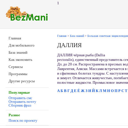
1
Главная
>
База знаний
>
Большая советская энциклопедия
Главная
ДАЛЛИЯ
Для мобильного
База знаний
ДАЛЛИЯ чёрная рыба (Dallia
pectoralis), единственный представитель се
Как экономить
Дл. до 20
см.
Распространена в пресных вод
Сервисы
Лаврентия, Аляски. Массами встречается в
и сфагновых болотах тундры. С наступление
Программы
и зимует. Отличается живучестью, погибает
Другие ресурсы
полостные жидкости. Промысловое значени
А
Б
В
Г
Д
Е
Ё
Ж
З
И
Й
К
Л
М
Н
О
П
Р
С
Т
Популярные
Отправить смс
Отправить почту
Сборник фраз
Разное
Поиск по проекту